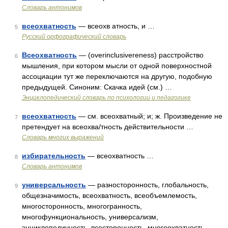
Словарь антонимов
всеохватность
— всеохв атность, и …
5
Русский орфографический словарь
Всеохватность
— (overinclusivereness) расстройство
6
мышления, при котором мысли от одной поверхностной
ассоциации тут же переключаются на другую, подобную
предыдущей. Синоним: Скачка идей (см.) …
Энциклопедический словарь по психологии и педагогике
всеохватность
— см. всеохватный; и; ж. Произведение не
7
претендует на всеохва/тность действительности …
Словарь многих выражений
избирательность
— всеохватность …
8
Словарь антонимов
универсальность
— разносторонность, глобальность,
9
общезначимость, всеохватность, всеобъемлемость,
многосторонность, многогранность,
многофункциональность, универсализм,
энциклопедичность, всесторонность, многоохватность