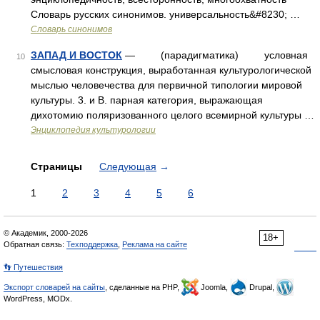
Словарь русских синонимов. универсальность&#8230; …
Словарь синонимов
ЗАПАД И ВОСТОК
— (парадигматика) условная
10
смысловая конструкция, выработанная культурологической
мыслью человечества для первичной типологии мировой
культуры. 3. и В. парная категория, выражающая
дихотомию поляризованного целого всемирной культуры …
Энциклопедия культурологии
Страницы
Следующая
→
1
2
3
4
5
6
© Академик, 2000-2026
18+
Обратная связь:
Техподдержка
,
Реклама на сайте
👣 Путешествия
Экспорт словарей на сайты
, сделанные на PHP,
Joomla,
Drupal,
WordPress, MODx.