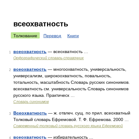
всеохватность
Толкование
Перевод
Книги
всеохватность
— всеохватность …
1
Орфографический словарь-справочник
всеохватность
— многоохватность, универсальность,
2
универсализм, широкоохватность, повальность,
тотальность, масштабность Словарь русских синонимов.
всеохватность см. универсальность Словарь синонимов
русского языка. Практическ …
Словарь синонимов
Всеохватность
— ж. отвлеч. сущ. по прил. всеохватный
3
Толковый словарь Ефремовой. Т. Ф. Ефремова. 2000 …
Современный толковый словарь русского языка Ефремовой
всеохватность
— избирательность …
4